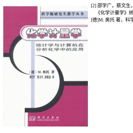
[2]
邵学广，蔡文生
《化学计量学》
[
德
]M.
奥托 著，科