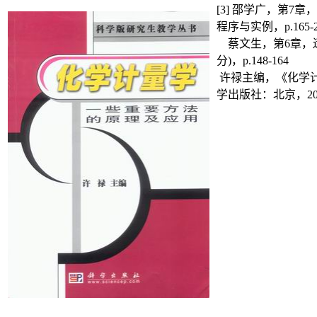
[3]
邵学广，第
7
章，
程序与实例，
p.165-
蔡文生，第
6
章，
分
)
，
p.148-164
许禄主编，《化学
学出版社：北京，
2