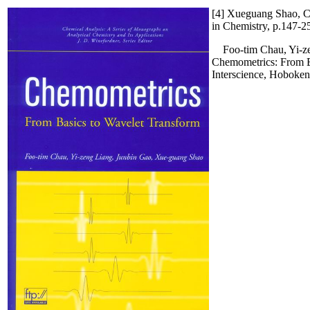
[4]
Xueguang
Shao, Ch
in Chemistry, p.147-2
Foo-
tim
Chau
, Yi-
z
Chemometrics
: From 
Interscience
, Hoboken